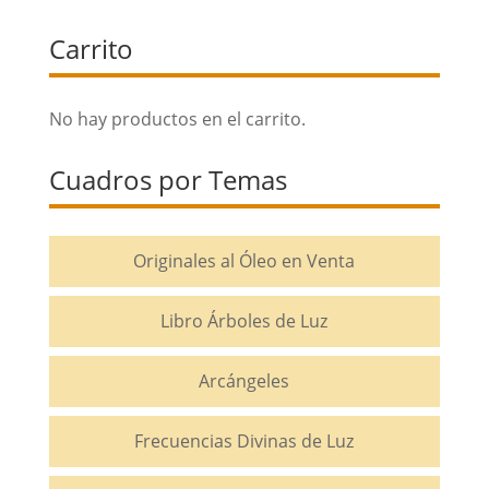
precios:
Carrito
desde
25€
hasta
No hay productos en el carrito.
150€
Cuadros por Temas
Originales al Óleo en Venta
Libro Árboles de Luz
Arcángeles
Frecuencias Divinas de Luz