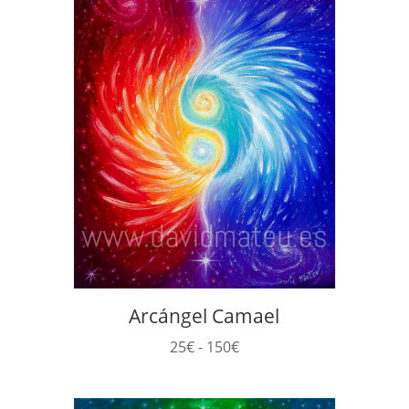
25€
hasta
150€
Arcángel Camael
Rango
25
€
-
150
€
de
precios: