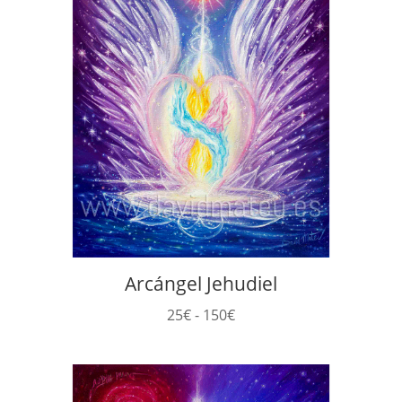
Arcángel Jehudiel
Rango
25
€
-
150
€
de
precios:
desde