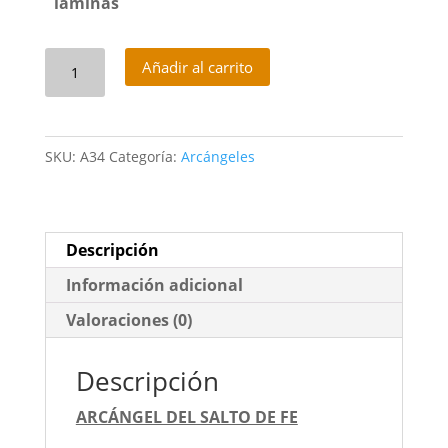
laminas
Arcángel
Añadir al carrito
del
Salto
de
SKU:
A34
Categoría:
Arcángeles
Fé
cantidad
Descripción
Información adicional
Valoraciones (0)
Descripción
ARCÁNGEL DEL SALTO DE FE