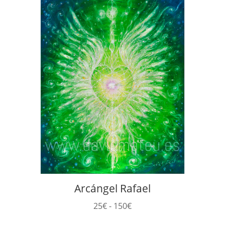
desde
25€
hasta
150€
Arcángel Rafael
Rango
25
€
-
150
€
de