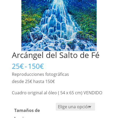
Arcángel del Salto de Fé
Rango
25
€
-
150
€
de
Reproducciones fotográficas
precios:
desde 25€ hasta 150€
desde
25€
Cuadro original al óleo ( 54 x 65 cm) VENDIDO
hasta
150€
Tamaños de