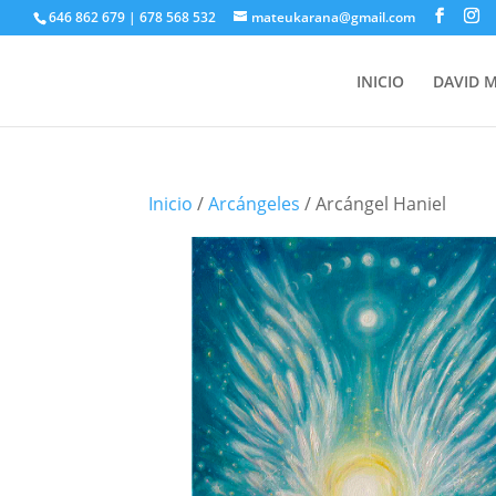
646 862 679 | 678 568 532
mateukarana@gmail.com
INICIO
DAVID 
Inicio
/
Arcángeles
/ Arcángel Haniel