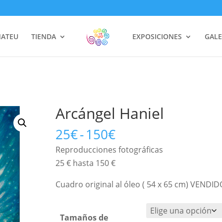
MATEU
TIENDA
EXPOSICIONES
GALE
Arcángel Haniel
Rango
25
€
-
150
€
de
Reproducciones fotográficas 
precios:
25 € hasta 150 €
desde
25€
Cuadro original al óleo ( 54 x 65 cm) VENDID
hasta
150€
Tamaños de