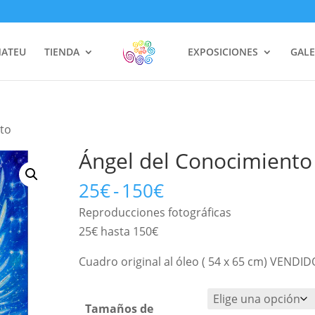
MATEU
TIENDA
EXPOSICIONES
GALE
nto
Ángel del Conocimiento
Rango
25
€
-
150
€
de
Reproducciones fotográficas 
precios:
25€ hasta 150€
desde
25€
Cuadro original al óleo ( 54 x 65 cm) VENDID
hasta
150€
Tamaños de