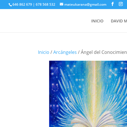
646 862 679 | 678 568 532
mateukarana@gmail.com
INICIO
DAVID 
Inicio
/
Arcángeles
/ Ángel del Conocimie