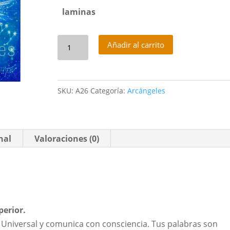
laminas
Ángel
Añadir al carrito
del
Conocimiento
cantidad
SKU:
A26
Categoría:
Arcángeles
nal
Valoraciones (0)
perior.
 Universal y comunica con consciencia. Tus palabras son