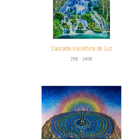
Cascada Iniciática de Luz
Rango
25
€
-
240
€
de
precios:
desde
25€
hasta
240€