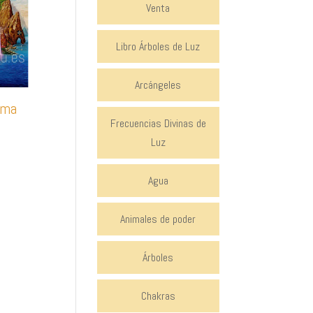
Venta
Libro Árboles de Luz
Arcángeles
lma
Frecuencias Divinas de
ngo
Luz
ecios:
Agua
sde
€
Animales de poder
sta
0€
Árboles
Chakras