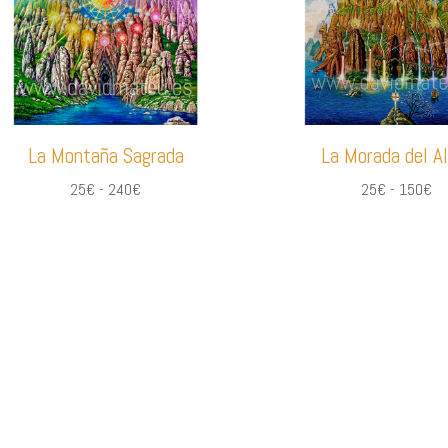
La Montaña Sagrada
La Morada del A
Rango
Ra
25
€
-
240
€
25
€
-
150
€
de
de
precios:
pr
desde
de
25€
25
hasta
ha
240€
15