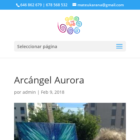
646 862 679 | 678 568 532
mateukarana@gmail.com
Seleccionar página
Arcángel Aurora
por
admin
|
Feb 9, 2018