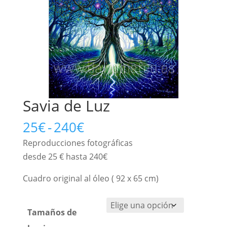
Savia de Luz
Rango
25
€
-
240
€
de
Reproducciones fotográficas
precios:
desde 25 € hasta 240€
desde
25€
Cuadro original al óleo ( 92 x 65 cm)
hasta
240€
Tamaños de