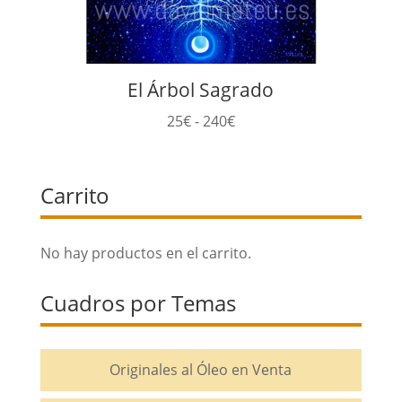
El Árbol Sagrado
Rango
25
€
-
240
€
de
precios:
Carrito
desde
25€
hasta
No hay productos en el carrito.
240€
Cuadros por Temas
Originales al Óleo en Venta