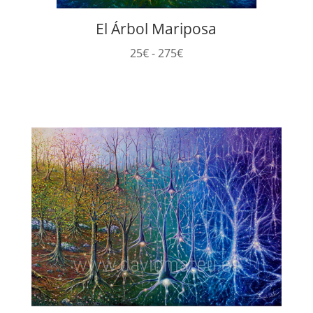
El Árbol Mariposa
Rango
25
€
-
275
€
de
precios:
desde
25€
hasta
275€