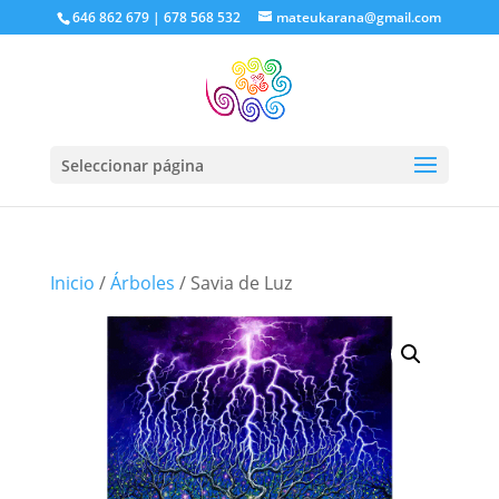
646 862 679 | 678 568 532
mateukarana@gmail.com
Seleccionar página
Inicio
/
Árboles
/ Savia de Luz