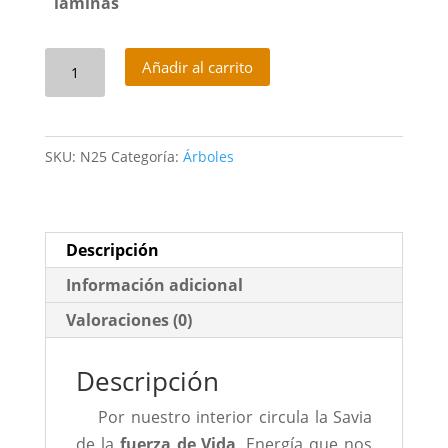
laminas
Savia
Añadir al carrito
de
Luz
cantidad
SKU:
N25
Categoría:
Árboles
Descripción
Información adicional
Valoraciones (0)
Descripción
Por nuestro interior circula la Savia
de la
fuerza de Vida
. Energía que nos