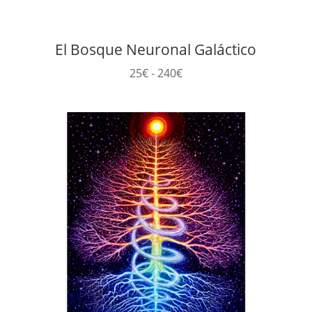
El Bosque Neuronal Galáctico
Rango
25
€
-
240
€
de
precios:
desde
25€
hasta
240€