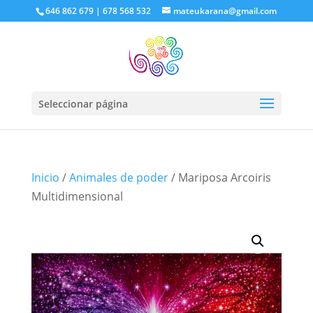
646 862 679 | 678 568 532
mateukarana@gmail.com
Seleccionar página
Inicio
/
Animales de poder
/ Mariposa Arcoiris
Multidimensional