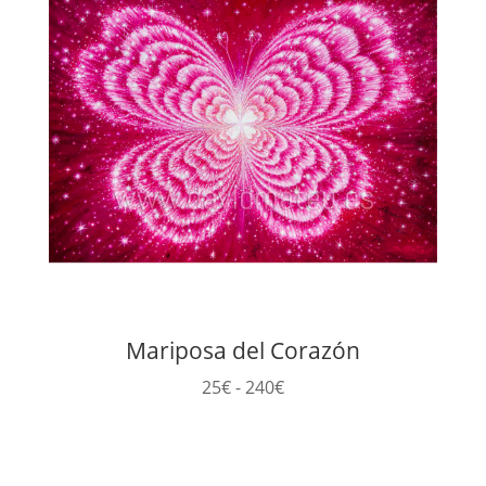
hasta
240€
Mariposa del Corazón
Rango
25
€
-
240
€
de
precios:
desde