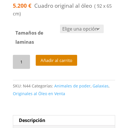
5.200 €
Cuadro original al óleo
25€
( 92 x 65
hasta
cm)
240€
Tamaños de
laminas
Mariposa
Añadir al carrito
Arcoiris
Multidimensional
cantidad
SKU:
N44
Categorías:
Animales de poder
,
Galaxias
,
Originales al Óleo en Venta
Descripción