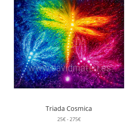
25€
hasta
240€
Triada Cosmica
Rango
25
€
-
275
€
de
precios: