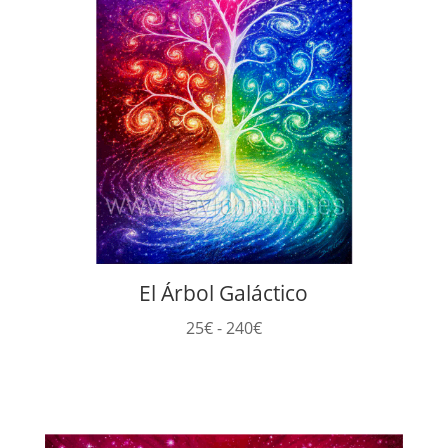
El Árbol Galáctico
Rango
25
€
-
240
€
de
precios:
desde
25€