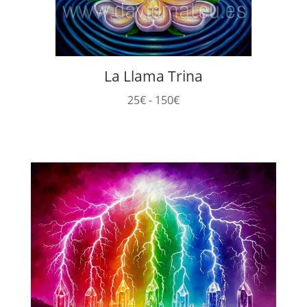
La Llama Trina
Rango
25
€
-
150
€
de
precios:
desde
25€
hasta
150€