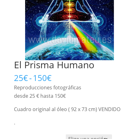
El Prisma Humano
Rango
25
€
-
150
€
de
Reproducciones fotográficas
precios:
desde 25 € hasta 150€
desde
25€
Cuadro original al óleo ( 92 x 73 cm) VENDIDO
hasta
.
150€