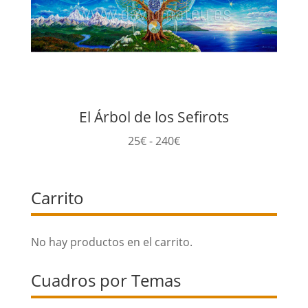
El Árbol de los Sefirots
Rango
25
€
-
240
€
de
precios:
Carrito
desde
25€
hasta
No hay productos en el carrito.
240€
Cuadros por Temas