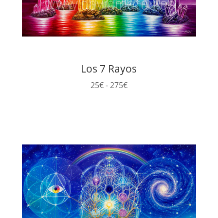
Los 7 Rayos
Rango
25
€
-
275
€
de
precios:
desde
25€
hasta
275€