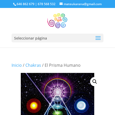
646 862 679 | 678 568 532
mateukarana@gmail.com
Seleccionar página
Inicio
/
Chakras
/ El Prisma Humano