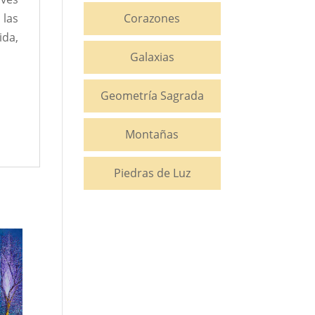
las
Corazones
ida,
Galaxias
Geometría Sagrada
Montañas
Piedras de Luz