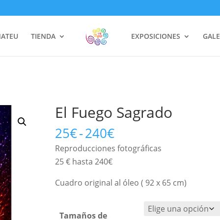
MATEU
TIENDA
EXPOSICIONES
GALE
El Fuego Sagrado
Rango
25
€
-
240
€
de
Reproducciones fotográficas 
precios:
25 € hasta 240€
desde
25€
Cuadro original al óleo ( 92 x 65 cm)
hasta
240€
Tamaños de