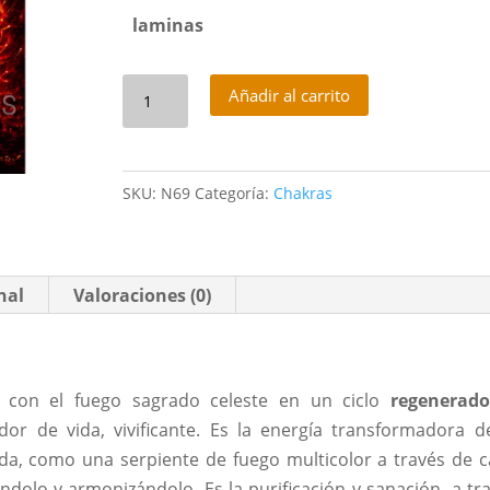
laminas
El
Añadir al carrito
Fuego
Sagrado
cantidad
SKU:
N69
Categoría:
Chakras
nal
Valoraciones (0)
e con el fuego sagrado celeste en un ciclo
regenerado
or de vida, vivificante. Es la energía transformadora d
zada, como una serpiente de fuego multicolor a través de 
ándolo y armonizándolo. Es la purificación y sanación, a tr