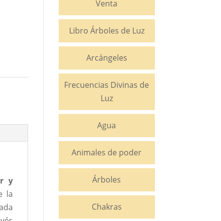
Venta
Libro Árboles de Luz
Arcángeles
Frecuencias Divinas de
Luz
Agua
Animales de poder
Árboles
r y
e la
Chakras
cada
avés