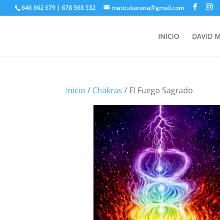
646 862 679 | 678 568 532
mateukarana@gmail.com
INICIO
DAVID 
Inicio
/
Chakras
/ El Fuego Sagrado