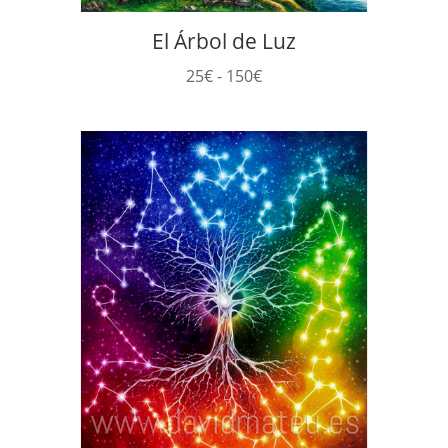
El Árbol de Luz
Rango
25
€
-
150
€
de
precios:
desde
25€
hasta
150€