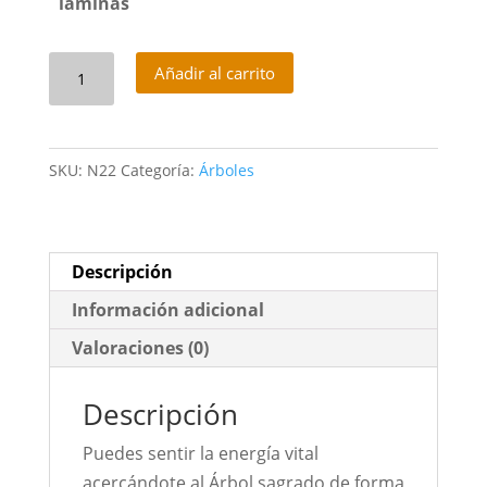
laminas
El
Añadir al carrito
Árbol
Energético
cantidad
SKU:
N22
Categoría:
Árboles
Descripción
Información adicional
Valoraciones (0)
Descripción
Puedes sentir la energía vital
acercándote al Árbol sagrado de forma