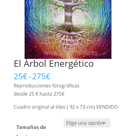
El Árbol Energético
Rango
25
€
-
275
€
de
Reproducciones fotográficas
precios:
desde 25 € hasta 275€
desde
25€
Cuadro original al óleo ( 92 x 73 cm) VENDIDO
hasta
275€
Tamaños de