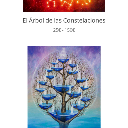
El Árbol de las Constelaciones
Rango
25
€
-
150
€
de
precios:
desde
25€
hasta
150€