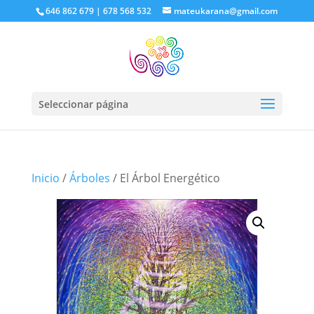
646 862 679 | 678 568 532
mateukarana@gmail.com
Seleccionar página
Inicio
/
Árboles
/ El Árbol Energético