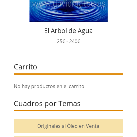
El Arbol de Agua
Rango
25
€
-
240
€
de
precios:
Carrito
desde
25€
hasta
No hay productos en el carrito.
240€
Cuadros por Temas
Originales al Óleo en Venta