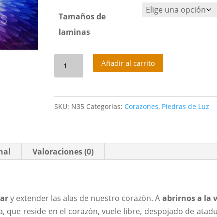
Tamaños de
laminas
Corazon
Añadir al carrito
Alado
cantidad
SKU:
N35
Categorías:
Corazones
,
Piedras de Luz
nal
Valoraciones (0)
iar
y extender las alas de nuestro corazón. A
abrirnos a la 
a, que reside en el corazón, vuele libre, despojado de atad