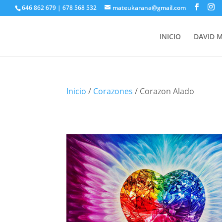
646 862 679 | 678 568 532
mateukarana@gmail.com
INICIO
DAVID 
Inicio
/
Corazones
/ Corazon Alado