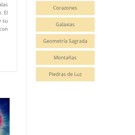
alas
Corazones
. El
y su
Galaxias
 con
Geometría Sagrada
Montañas
Piedras de Luz