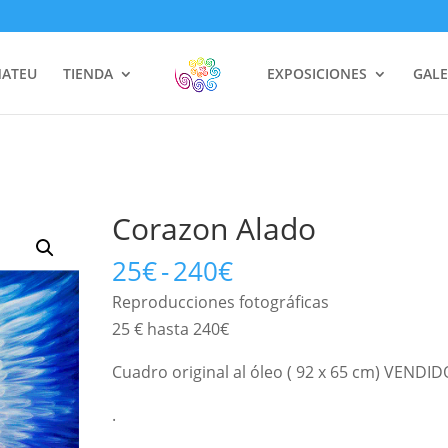
MATEU
TIENDA
EXPOSICIONES
GALE
Corazon Alado
Rango
25
€
-
240
€
de
Reproducciones fotográficas 
precios:
25 € hasta 240€
desde
25€
Cuadro original al óleo ( 92 x 65 cm) VENDID
hasta
.
240€