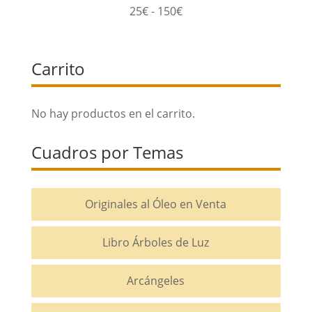
Rango
25
€
-
150
€
de
precios:
Carrito
desde
25€
hasta
No hay productos en el carrito.
150€
Cuadros por Temas
Originales al Óleo en Venta
Libro Árboles de Luz
Arcángeles