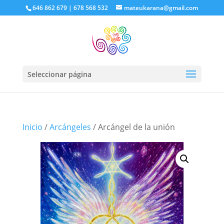
646 862 679 | 678 568 532
mateukarana@gmail.com
Seleccionar página
Inicio
/
Arcángeles
/ Arcángel de la unión