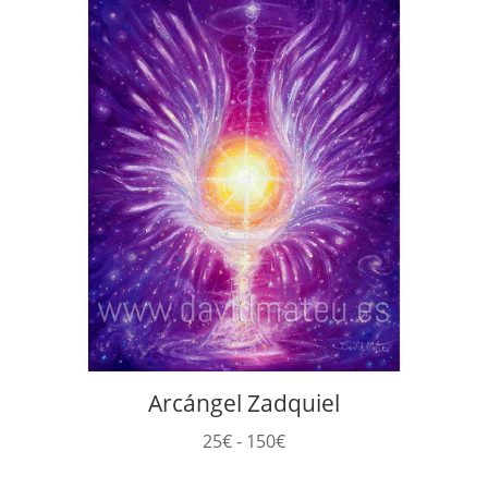
Arcángel Zadquiel
Rango
25
€
-
150
€
de