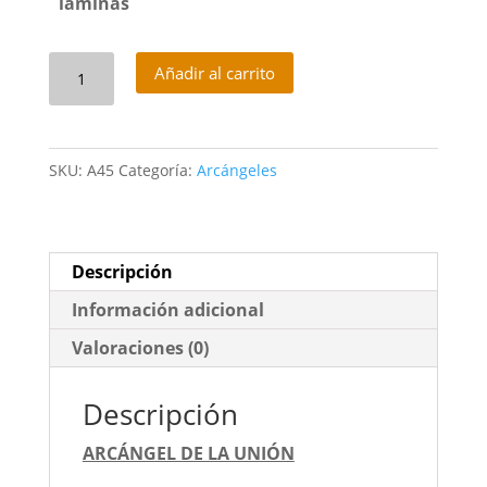
laminas
Arcángel
Añadir al carrito
de
la
unión
SKU:
A45
Categoría:
Arcángeles
cantidad
Descripción
Información adicional
Valoraciones (0)
Descripción
ARCÁNGEL DE LA UNIÓN