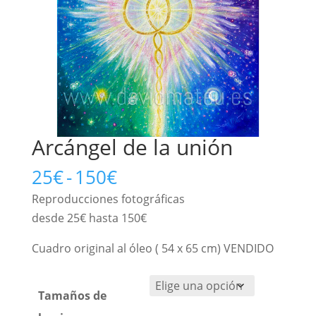
Arcángel de la unión
Rango
25
€
-
150
€
de
Reproducciones fotográficas
precios:
desde 25€ hasta 150€
desde
25€
Cuadro original al óleo ( 54 x 65 cm) VENDIDO
hasta
150€
Tamaños de