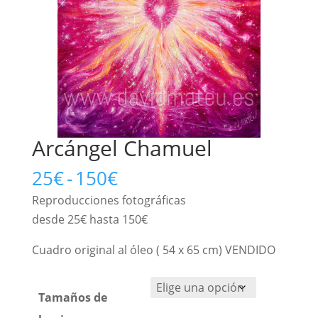
Arcángel Chamuel
Rango
25
€
-
150
€
de
Reproducciones fotográficas
precios:
desde 25€ hasta 150€
desde
25€
Cuadro original al óleo ( 54 x 65 cm) VENDIDO
hasta
150€
Tamaños de