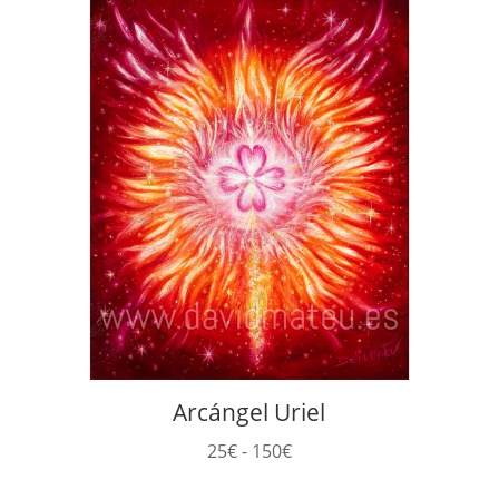
Arcángel Uriel
Rango
25
€
-
150
€
de