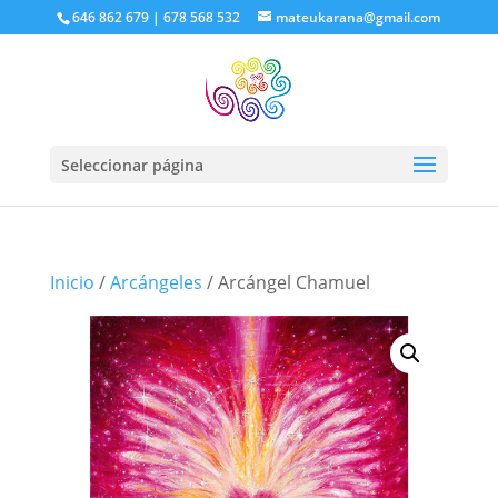
646 862 679 | 678 568 532
mateukarana@gmail.com
Seleccionar página
Inicio
/
Arcángeles
/ Arcángel Chamuel