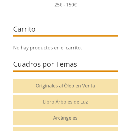
Rango
25
€
-
150
€
de
precios:
Carrito
desde
25€
hasta
No hay productos en el carrito.
150€
Cuadros por Temas
Originales al Óleo en Venta
Libro Árboles de Luz
Arcángeles