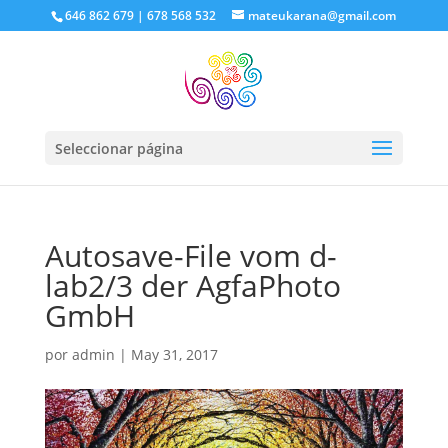
646 862 679 | 678 568 532
mateukarana@gmail.com
Seleccionar página
Autosave-File vom d-
lab2/3 der AgfaPhoto
GmbH
por
admin
|
May 31, 2017