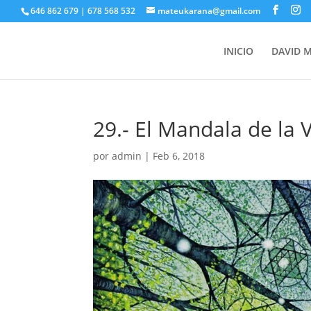
646 862 679 | 678 568 532
mateukarana@gmail.com
INICIO
DAVID 
29.- El Mandala de la V
por
admin
|
Feb 6, 2018