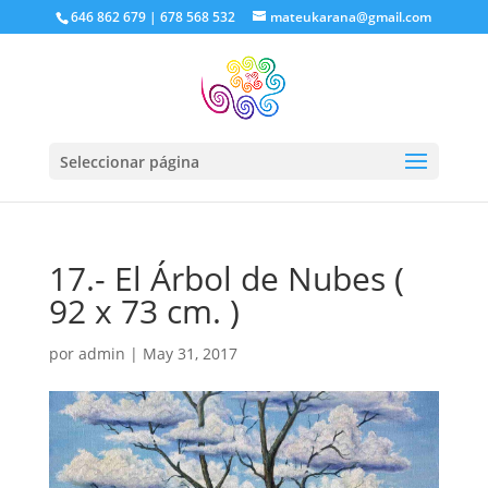
646 862 679 | 678 568 532
mateukarana@gmail.com
Seleccionar página
17.- El Árbol de Nubes (
92 x 73 cm. )
por
admin
|
May 31, 2017