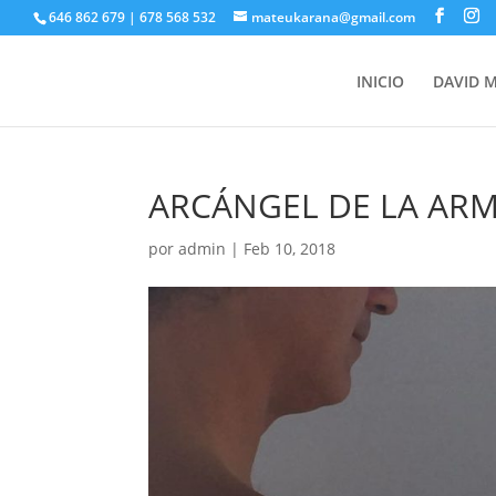
646 862 679 | 678 568 532
mateukarana@gmail.com
INICIO
DAVID 
ARCÁNGEL DE LA AR
por
admin
|
Feb 10, 2018