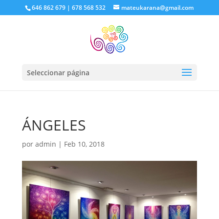
646 862 679 | 678 568 532
mateukarana@gmail.com
Seleccionar página
ÁNGELES
por
admin
|
Feb 10, 2018