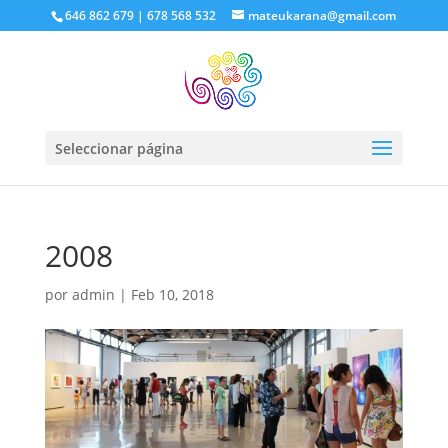
646 862 679 | 678 568 532
mateukarana@gmail.com
Seleccionar página
2008
por
admin
|
Feb 10, 2018