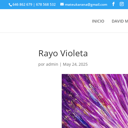
646 862 679 | 678 568 532
mateukarana@gmail.com
INICIO
DAVID 
Rayo Violeta
por
admin
|
May 24, 2025