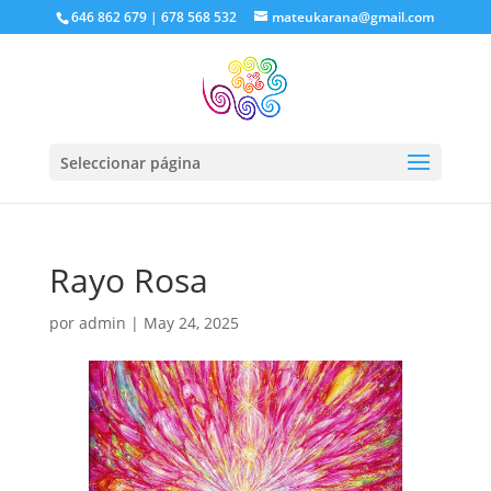
646 862 679 | 678 568 532
mateukarana@gmail.com
Seleccionar página
Rayo Rosa
por
admin
|
May 24, 2025