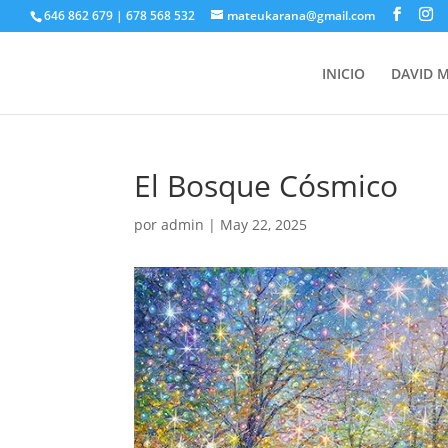
646 862 679 | 678 568 532
mateukarana@gmail.com
INICIO
DAVID 
El Bosque Cósmico
por
admin
|
May 22, 2025