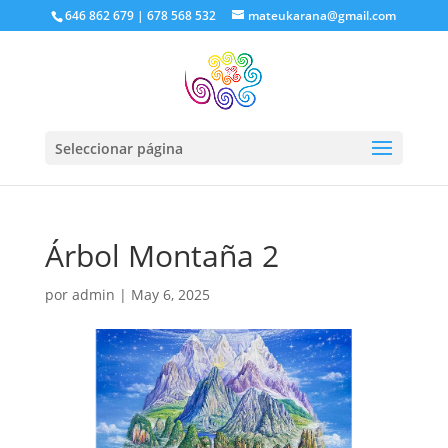
646 862 679 | 678 568 532
mateukarana@gmail.com
Seleccionar página
Árbol Montaña 2
por
admin
|
May 6, 2025