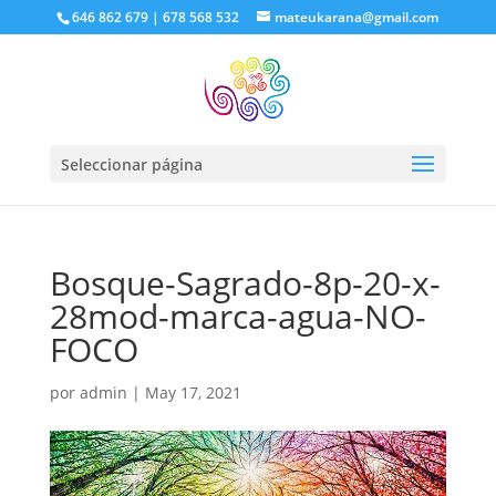
646 862 679 | 678 568 532
mateukarana@gmail.com
Seleccionar página
Bosque-Sagrado-8p-20-x-
28mod-marca-agua-NO-
FOCO
por
admin
|
May 17, 2021