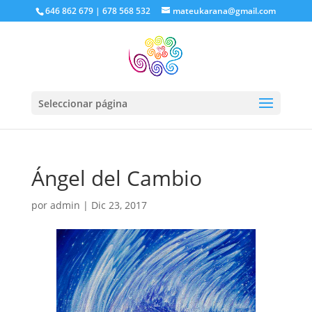
646 862 679 | 678 568 532
mateukarana@gmail.com
Seleccionar página
Ángel del Cambio
por
admin
|
Dic 23, 2017