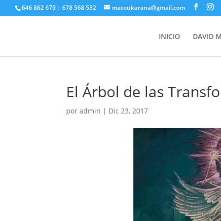
646 862 679 | 678 568 532
mateukarana@gmail.com
INICIO
DAVID 
El Árbol de las Trans
por
admin
|
Dic 23, 2017