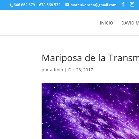
646 862 679 | 678 568 532
mateukarana@gmail.com
INICIO
DAVID 
Mariposa de la Trans
por
admin
|
Dic 23, 2017