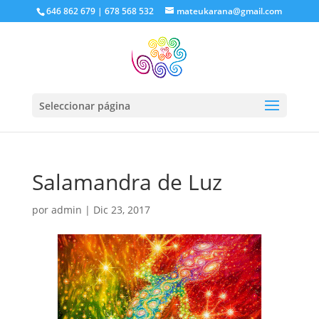
646 862 679 | 678 568 532
mateukarana@gmail.com
Seleccionar página
Salamandra de Luz
por
admin
|
Dic 23, 2017