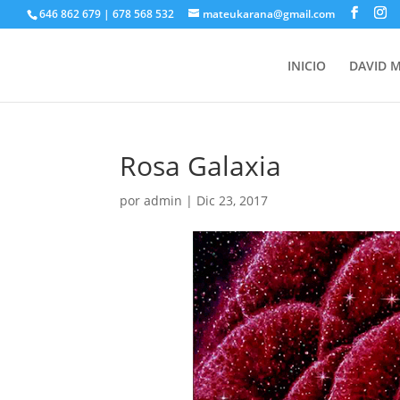
646 862 679 | 678 568 532
mateukarana@gmail.com
INICIO
DAVID 
Rosa Galaxia
por
admin
|
Dic 23, 2017