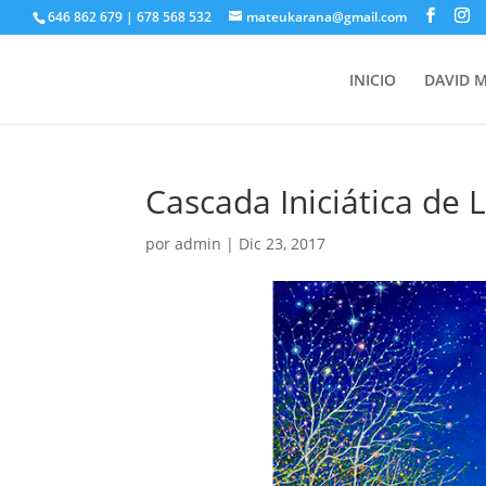
646 862 679 | 678 568 532
mateukarana@gmail.com
INICIO
DAVID 
Cascada Iniciática de 
por
admin
|
Dic 23, 2017