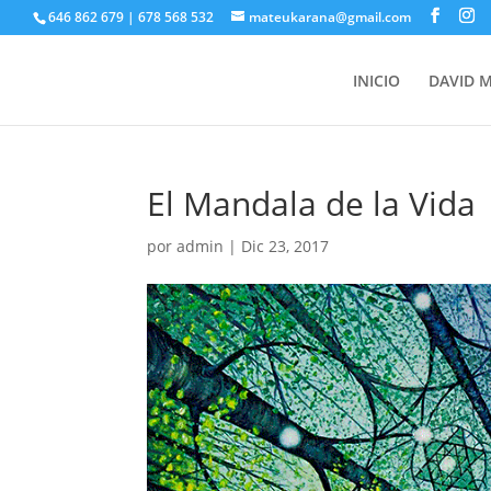
646 862 679 | 678 568 532
mateukarana@gmail.com
INICIO
DAVID 
El Mandala de la Vida
por
admin
|
Dic 23, 2017