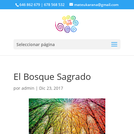
646 862 679 | 678 568 532
mateukarana@gmail.com
Seleccionar página
El Bosque Sagrado
por
admin
|
Dic 23, 2017